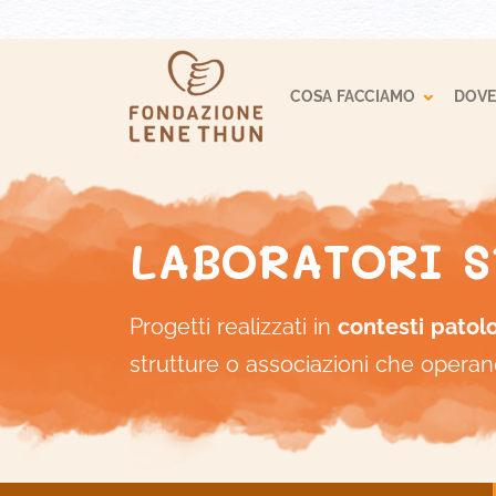
Toggle
COSA FACCIAMO
DOVE
LABORATORI S
Progetti realizzati in
contesti patolo
strutture o associazioni che operano