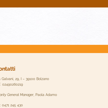
ontatti
a Galvani, 29, I – 39100 Bolzano
F. 02490260219
arity General Manager
, Paola Adamo
l: 0471 245 430