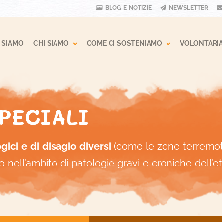
BLOG E NOTIZIE
NEWSLETTER
 Dropdown
Toggle Dropdown
Toggle Drop
 SIAMO
CHI SIAMO
COME CI SOSTENIAMO
VOLONTARI
PECIALI
gici e di disagio diversi
(come le zone terremota
 nell’ambito di patologie gravi e croniche dell’e