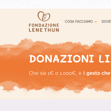
Toggle
COSA FACCIAMO
DOVE
DONAZIONI LI
Che sia 1€ o 1.000€, è il
gesto che