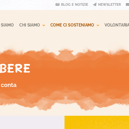
BLOG E NOTIZIE
NEWSLETTER
 Dropdown
Toggle Dropdown
Toggle Drop
 SIAMO
CHI SIAMO
COME CI SOSTENIAMO
VOLONTARI
BERE
 conta