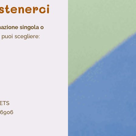
stenerci
azione singola o
i puoi scegliere:
 ETS
46906