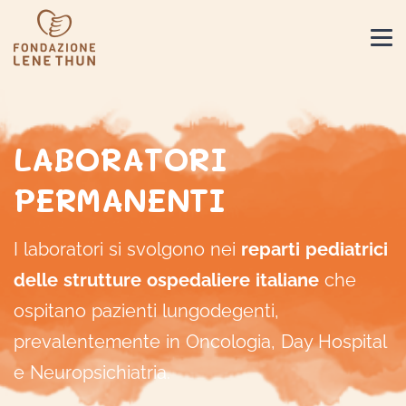
LABORATORI
PERMANENTI
I laboratori si svolgono nei
reparti pediatrici
delle strutture ospedaliere italiane
che
ospitano pazienti lungodegenti,
prevalentemente in Oncologia, Day Hospital
e Neuropsichiatria.