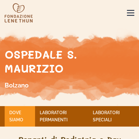
OSPEDALE S.
MAURIZIO
Bolzano
DOVE
LABORATORI
LABORATORI
SIAMO
PERMANENTI
SPECIALI