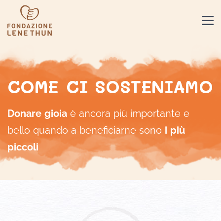
COME CI SOSTENIAMO
Donare gioia
è ancora più importante e
bello quando a beneficiarne sono
i più
piccoli