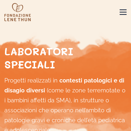
LABORATORI
SPECIALI
Progetti realizzati in
contesti patologici e di
disagio diversi
(come le zone terremotate o
i bambini affetti da SMA), in strutture o
associazioni che operano nell’ambito di
patologie gravi e croniche dell’età pediatrica
e adolescenziale.