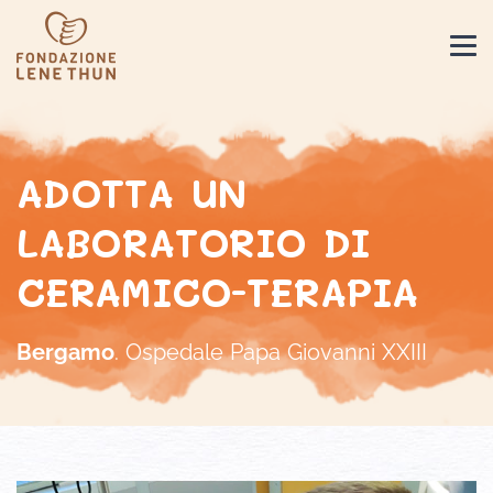
ADOTTA UN
LABORATORIO DI
CERAMICO-TERAPIA
Bergamo
. Ospedale Papa Giovanni XXIII