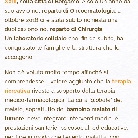
XXIII
, nella città di Bergamo
. A solo un anno dal
suo avvio nel
reparto di Oncoematologia
, a
ottobre 2016 ci è stata subito richiesta una
duplicazione nel
reparto di Chirurgia
.
Un
laboratorio solidale
che, fin da subito, ha
conquistato le famiglie e la struttura che lo
accolgono.
Non c’è voluto molto tempo affinché si
comprendesse il valore aggiunto che la
terapia
ricreativa
riveste a supporto della terapia
medico-farmacologica. La cura
“globale”
del
malato, soprattutto del
bambino malato di
tumore
, deve integrare interventi medici e
prestazioni sanitarie, psicosociali ed educative,
per fare in modo che l’evento malattia, con