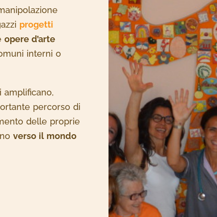
 manipolazione
gazzi
progetti
le
opere d’arte
omuni interni o
i amplificano,
ortante percorso di
imento delle proprie
iano
verso il mondo