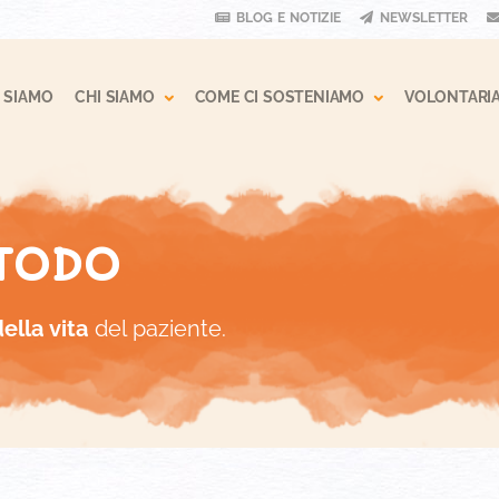
BLOG E NOTIZIE
NEWSLETTER
 Dropdown
Toggle Dropdown
Toggle Drop
 SIAMO
CHI SIAMO
COME CI SOSTENIAMO
VOLONTARI
TODO
della vita
del paziente.