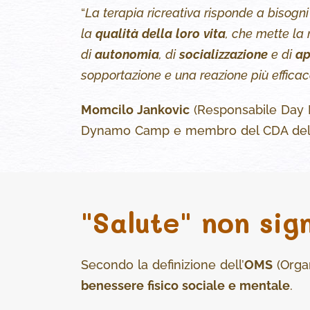
“
La terapia ricreativa risponde a bisogn
la
qualità della loro vita
, che mette la 
di
autonomia
, di
socializzazione
e di
ap
sopportazione e una reazione più efficac
Momcilo Jankovic
(Responsabile Day H
Dynamo Camp e membro del CDA del Co
"Salute" non sig
Secondo la definizione dell’
OMS
(Organ
benessere fisico sociale e mentale
.