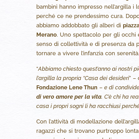
bambini hanno impresso nell’argilla i lo
perché ce ne prendessimo cura. Dopo 
abbiamo addobbato gli alberi di
piazz
Merano
. Uno spettacolo per gli occhi 
senso di collettività e di presenza da 
tornare a vivere l’infanzia con serenità
“
Abbiamo chiesto quest’anno ai nostri pi
l’argilla la propria “Casa dei desideri
” –
Fondazione Lene Thun
–
e di condivid
di vero amore per la vita
. C’è chi ha re
casa i propri sogni li ha racchiusi perché
Con l’attività di modellazione dell’argi
ragazzi che si trovano purtroppo lonta