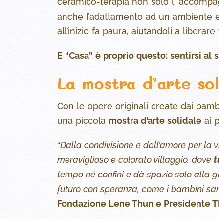
ceramico-terapia non solo li accompag
anche l’adattamento ad un ambiente e
all’inizio fa paura, aiutandoli a liberar
E “Casa” è proprio questo: sentirsi al s
La mostra d’arte sol
Con le opere originali create dai bambi
una piccola
mostra d’arte solidale
ai p
“
Dalla condivisione e dall’amore per la vi
meraviglioso e colorato villaggio, dove
t
tempo né confini e dà spazio solo alla 
futuro con speranza, come i bambini sa
Fondazione Lene Thun e Presidente 