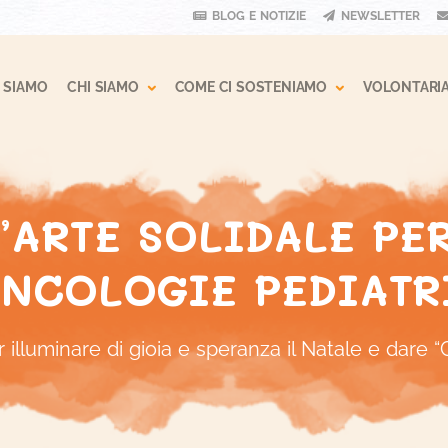
BLOG E NOTIZIE
NEWSLETTER
 Dropdown
Toggle Dropdown
Toggle Drop
 SIAMO
CHI SIAMO
COME CI SOSTENIAMO
VOLONTARI
’ARTE SOLIDALE PER
ONCOLOGIE PEDIATR
r illuminare di gioia e speranza il Natale e dare “C