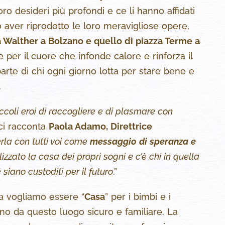
ro desideri più profondi e ce li hanno affidati
aver riprodotto le loro meravigliose opere,
a Walther a Bolzano e quello di piazza Terme a
e per il cuore che infonde calore e rinforza il
parte di chi ogni giorno lotta per stare bene e
.
ccoli eroi di raccogliere e di plasmare con
 ci racconta
Paola Adamo, Direttrice
erla con tutti voi come
messaggio di speranza e
alizzato la casa dei propri sogni e c’è chi in quella
 siano custoditi per il futuro
.”
lla vogliamo essere “
Casa
” per i bimbi e i
no da questo luogo sicuro e familiare. La