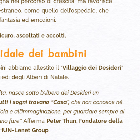
na nel percorso di crescita, ma favorisce
straneo, come quello dell’ospedale, che
e fantasia ed emozioni.
icuro, ascoltati e accolti.
idale dei bambini
ni abbiamo allestito il “
Villaggio dei Desideri
”
iedi degli Alberi di Natale.
ta, nasce sotto l’Albero dei Desideri un
utti i sogni trovano “Casa”,
che non conosce né
gioia e all’immaginazione, per guardare sempre al
nno fare
.” Afferma
Peter Thun, Fondatore della
THUN-Lenet Group
.