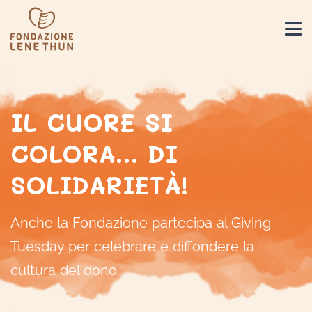
IL CUORE SI
COLORA… DI
SOLIDARIETÀ!
Anche la Fondazione partecipa al Giving
Tuesday per celebrare e diffondere la
cultura del dono.