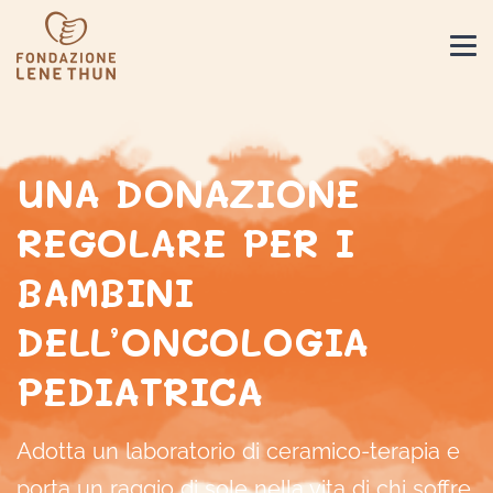
UNA DONAZIONE
REGOLARE PER I
BAMBINI
DELL’ONCOLOGIA
PEDIATRICA
Adotta un laboratorio di ceramico-terapia e
porta un raggio di sole nella vita di chi soffre