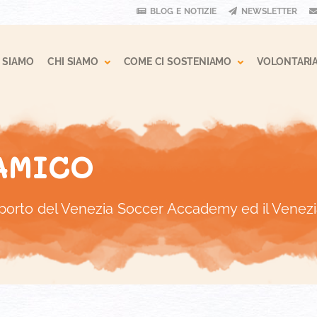
BLOG E NOTIZIE
NEWSLETTER
 Dropdown
Toggle Dropdown
Toggle Drop
 SIAMO
CHI SIAMO
COME CI SOSTENIAMO
VOLONTARI
AMICO
pporto del Venezia Soccer Accademy ed il Venez