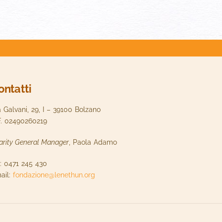
ontatti
a Galvani, 29, I – 39100 Bolzano
F. 02490260219
arity General Manager
, Paola Adamo
l: 0471 245 430
ail:
fondazione@lenethun.org