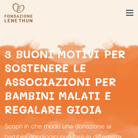
3 BUONI MOTIVI PER
SOSTENERE LE
ASSOCIAZIONI PER
BAMBINI MALATI E
REGALARE GIOIA
Scopri in che modo una donazione ai
bambini oncologici può fare la differenza