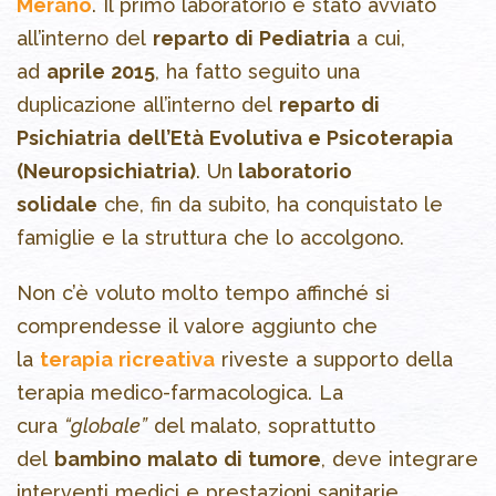
Merano
. Il primo laboratorio è stato avviato
all’interno del
reparto di Pediatria
a cui,
ad
aprile 2015
, ha fatto seguito una
duplicazione all’interno del
reparto di
Psichiatria
dell’Età Evolutiva e Psicoterapia
(Neuropsichiatria)
. Un
laboratorio
solidale
che, fin da subito, ha conquistato le
famiglie e la struttura che lo accolgono.
Non c’è voluto molto tempo affinché si
comprendesse il valore aggiunto che
la
terapia ricreativa
riveste a supporto della
terapia medico-farmacologica. La
cura
“globale”
del malato, soprattutto
del
bambino malato di tumore
, deve integrare
interventi medici e prestazioni sanitarie,