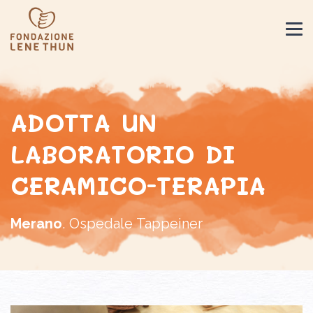
ADOTTA UN
LABORATORIO DI
CERAMICO-TERAPIA
Merano
. Ospedale Tappeiner