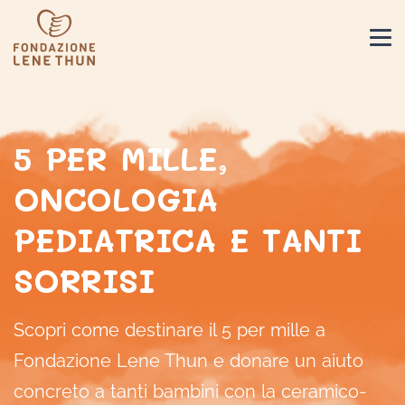
5 PER MILLE,
ONCOLOGIA
PEDIATRICA E TANTI
SORRISI
Scopri come destinare il 5 per mille a
Fondazione Lene Thun e donare un aiuto
concreto a tanti bambini con la ceramico-