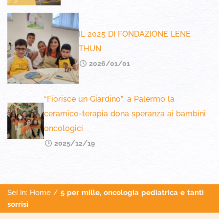
IL 2025 DI FONDAZIONE LENE
THUN
2026/01/01
“Fiorisce un Giardino”: a Palermo la
ceramico-terapia dona speranza ai bambini
oncologici
2025/12/19
Sei in:
Home
/
5 per mille, oncologia pediatrica e tanti
sorrisi