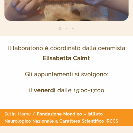
Il laboratorio è coordinato dalla ceramista
Elisabetta Caimi
:
Gli appuntamenti si svolgono:
il
venerdì
dalle 15:00-17:00
Sei in:
Home
/
Fondazione Mondino – Istituto
Neurologico Nazionale a Carattere Scientifico IRCCS