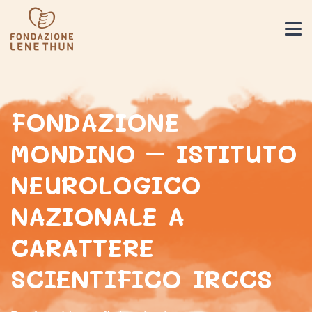
FONDAZIONE
MONDINO – ISTITUTO
NEUROLOGICO
NAZIONALE A
CARATTERE
SCIENTIFICO IRCCS