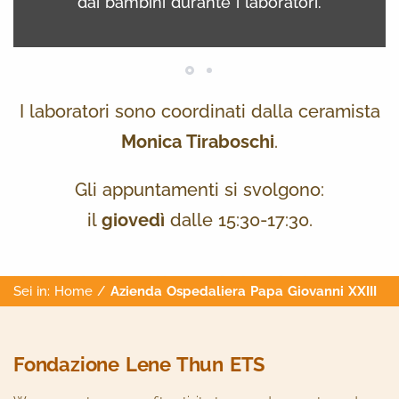
dai bambini durante i laboratori.
I laboratori sono coordinati dalla ceramista
Monica Tiraboschi
.
Gli appuntamenti si svolgono:
il
giovedì
dalle 15:30-17:30.
Sei in:
Home
/
Azienda Ospedaliera Papa Giovanni XXIII
Fondazione Lene Thun ETS