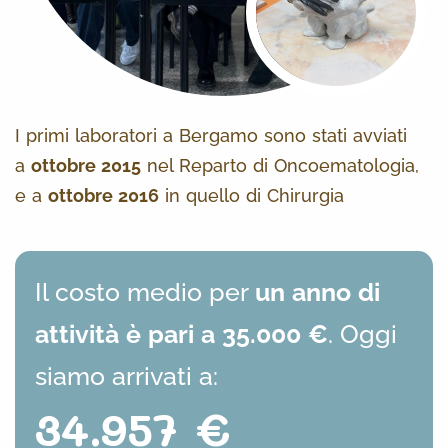
I primi laboratori a Bergamo sono stati avviati
a
ottobre 2015
nel Reparto di Oncoematologia,
e a
ottobre 2016
in quello di Chirurgia
Il costo medio per
un anno di
attività è pari a 35.000 €
. Oggi
siamo arrivati a:
34.957 €